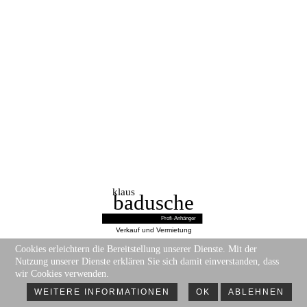
Cookies erleichtern die Bereitstellung unserer Dienste. Mit der
©2018 KLAUS BADUSCHE GMBH
Nutzung unserer Dienste erklären Sie sich damit einverstanden, dass
wir Cookies verwenden.
DATENSCHUTZERKLÄRUNG
IMPRESSUM
WEITERE INFORMATIONEN
OK
ABLEHNEN